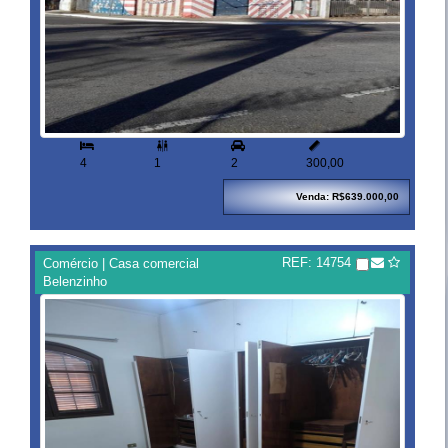


4
1
2
300,00
Venda: R$639.000,00
REF: 14754
Comércio | Casa comercial
Belenzinho