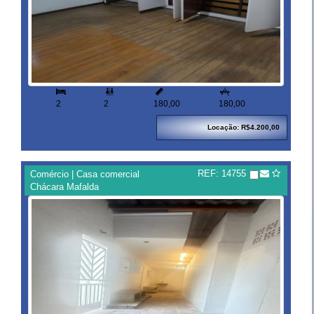



2
2
180,00
180,00
Locação: R$4.200,00
REF: 14755
Comércio | Casa comercial
Chácara Mafalda