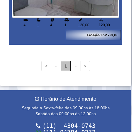



4
1
4
1
120,00
120,00
Locação: R$2.700,00
<
«
1
»
>
Horário de Atendimento
Segunda a Sexta-feira das 09:00hs às 18:00hs
Sabádo das 09:00hs às 12:00hs
(11) 4304-0743