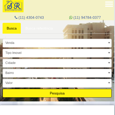
Tog
nav
(11) 4304-0743
(11) 94784-0377
Busca
Busca referência
Venda
Tipo Imovel
Cidade
Bairro
Valor
Pesquisa