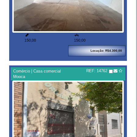


150,00
150,00
Locação: R$4.300,00
REF: 14762
Comércio | Casa comercial
Mooca