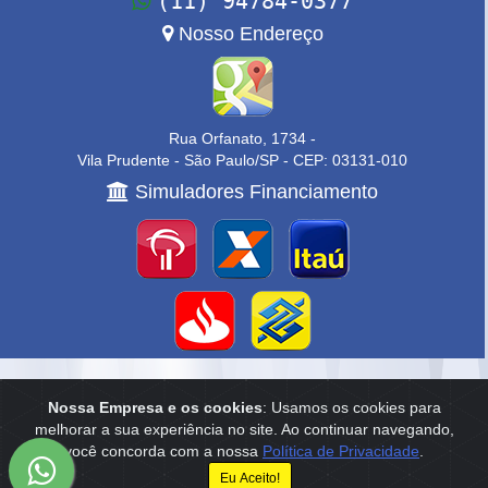
(11) 94784-0377
Nosso Endereço
Rua Orfanato, 1734 -
Vila Prudente - São Paulo/SP - CEP: 03131-010
Simuladores Financiamento
Home
|
Empresa
|
Anuncie
|
Contato
Nossa Empresa e os cookies
: Usamos os cookies para
melhorar a sua experiência no site. Ao continuar navegando,
Reservamo-nos o direito de qualquer erro de digitação, assim como o
você concorda com a nossa
Política de Privacidade
.
direito de alterar, a qualquer momento, sem prévio aviso, os preços e
informações anunciados.
Eu Aceito!