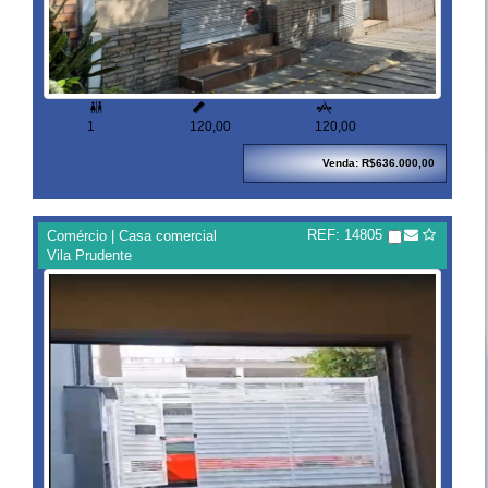



1
120,00
120,00
Venda: R$636.000,00
REF: 14805
Comércio | Casa comercial
Vila Prudente