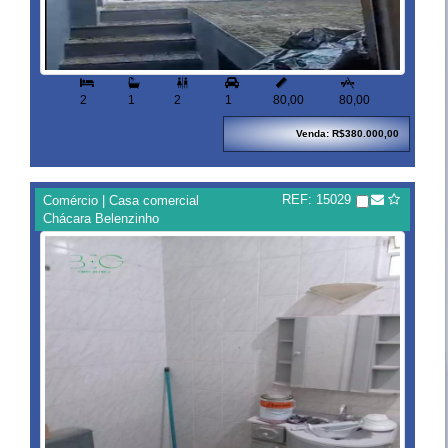



2
1
2
1
80,00
80,00
Venda: R$380.000,00
REF: 15029
Comércio | Casa comercial
Chácara Belenzinho