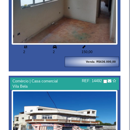


2
2
150,00
Venda: R$636.000,00
REF: 14492
Comércio | Casa comercial
Vila Bela