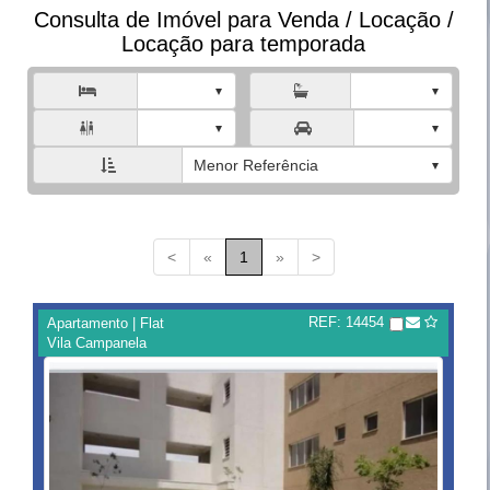
Consulta de Imóvel para Venda / Locação /
Locação para temporada



Menor Referência
<
«
1
»
>
REF: 14454
Apartamento | Flat
Vila Campanela