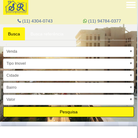
Tog
nav
(11) 4304-0743
(11) 94784-0377
Busca
Busca referência
Venda
Tipo Imovel
Cidade
Bairro
Valor
Pesquisa