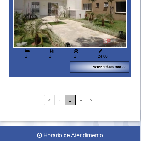


1
1
1
24,00
Venda: R$180.000,00
<
«
1
»
>
Horário de Atendimento