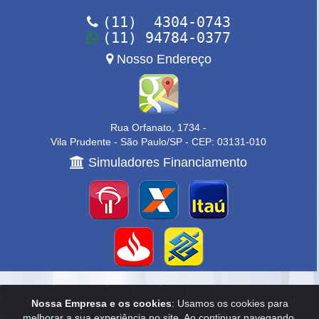
(11) 4304-0743
(11) 94784-0377
Nosso Endereço
Rua Orfanato, 1734 -
Vila Prudente - São Paulo/SP - CEP: 03131-010
Simuladores Financiamento
Home
|
Empresa
|
Anuncie
|
Contato
Nossa Empresa e os cookies
: Usamos os cookies para
melhorar a sua experiência no site. Ao continuar navegando,