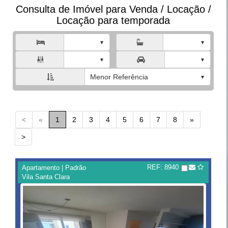
Consulta de Imóvel para Venda / Locação /
Locação para temporada



Menor Referência
<
«
1
2
3
4
5
6
7
8
»
>
REF: 8940
Apartamento | Padrão
Vila Santa Clara