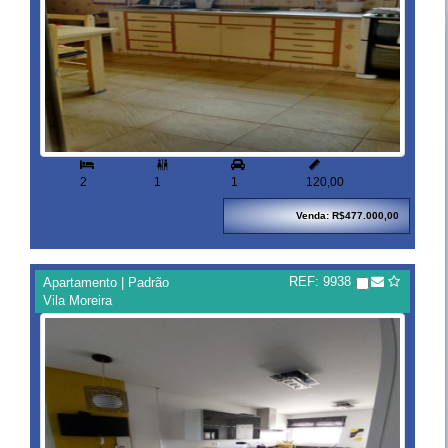


2
1
1
120,00
Venda: R$477.000,00
REF: 9938
Apartamento | Padrão
Vila Moreira