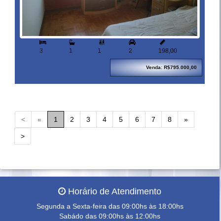


3
1
1
2
198,00
Venda: R$795.000,00
<
«
1
2
3
4
5
6
7
8
»
>
Horário de Atendimento
Segunda a Sexta-feira das 09:00hs às 18:00hs
Sabádo das 09:00hs às 12:00hs