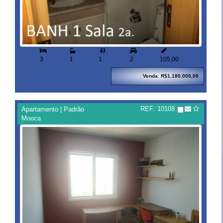


3
1
1
2
105,00
Venda: R$1.180.000,00
REF: 10108
Apartamento | Padrão
Mooca