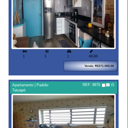


1
1
1
40,00
Venda: R$371.000,00
REF: 9876
Apartamento | Padrão
Tatuapé