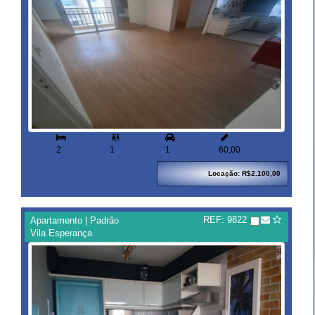


2
1
1
60,00
Locação: R$2.100,00
REF: 9822
Apartamento | Padrão
Vila Esperança