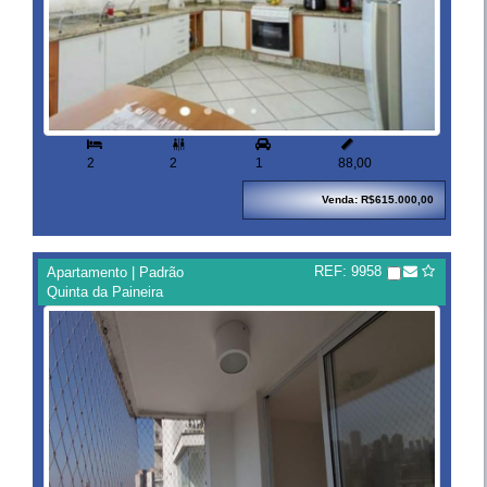


2
2
1
88,00
Venda: R$615.000,00
REF: 9958
Apartamento | Padrão
Quinta da Paineira