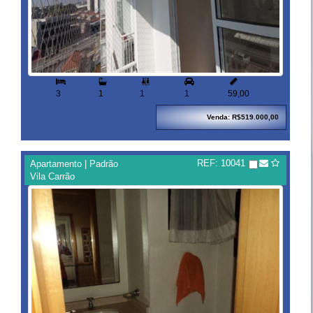


3
1
1
1
59,00
Venda: R$519.000,00
REF: 10041
Apartamento | Padrão
Vila Carrão