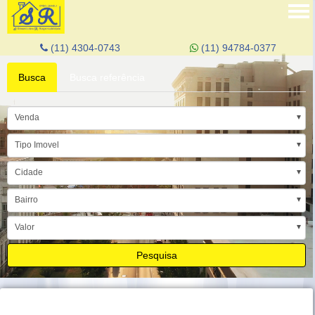
Tog
nav
(11) 4304-0743
(11) 94784-0377
Busca
Busca referência
Venda
Tipo Imovel
Cidade
Bairro
Valor
Pesquisa