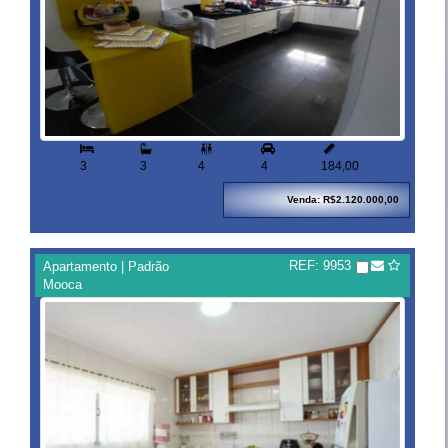


3
3
4
4
184,00
Venda: R$2.120.000,00
REF: 9953
Apartamento | Padrão
Mooca