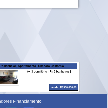
Residencial | Apartamento | Chácara Califórnia
,00 m² A. Útil |
3 dormitório |
2 banheiros |
1 suítes |
2 vagas |
98



Venda: R$980.000,00
dores Financiamento