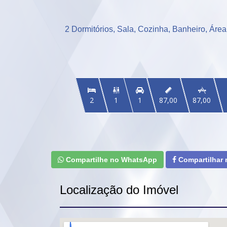
2 Dormitórios, Sala, Cozinha, Banheiro, Áre



2
1
1
87,00
87,00
Compartilhe no WhatsApp
Compartilhar
Localização do Imóvel