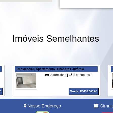
Imóveis Semelhantes
Residencial | Apartamento | Chácara Califórnia
1 suítes |
2 vagas |
130,00 m² A. Útil |
2 dormitório |
1 banheiros |
1 vagas |
41




0
Venda: R$435.000,00
Nosso Endereço
Simula