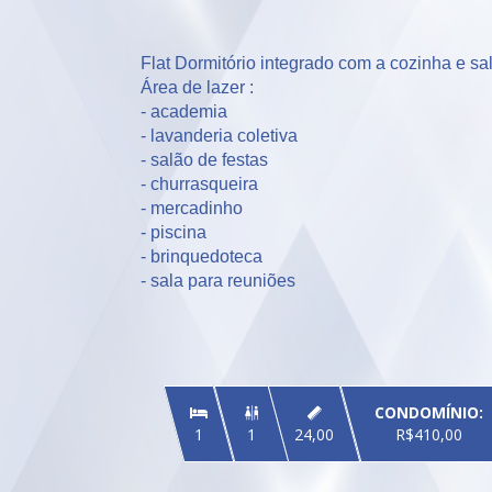
Flat Dormitório integrado com a cozinha e sala
Área de lazer :

- academia 

- lavanderia coletiva 

- salão de festas 

- churrasqueira 

- mercadinho 

- piscina

- brinquedoteca 

- sala para reuniões
CONDOMÍNIO:


1
1
24,00
R$410,00