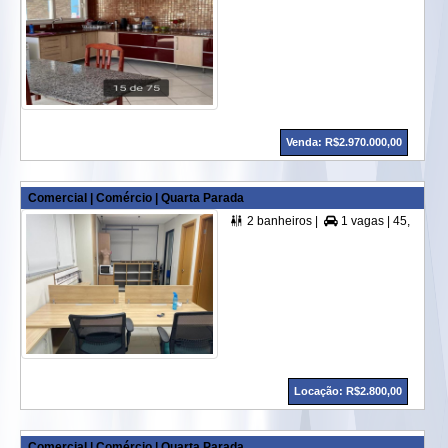
Venda: R$2.970.000,00
Comercial | Comércio | Quarta Parada
2 banheiros |
1 vagas |
45,00 m² A. Útil |


Locação: R$2.800,00
Comercial | Comércio | Quarta Parada