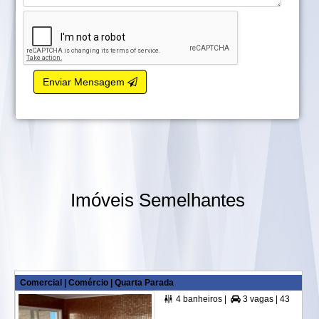
Enviar Mensagem
Imóveis Semelhantes
Comercial | Comércio | Quarta Parada
4 banheiros |
3 vagas |
435,00 m² A. Útil |

