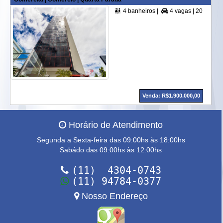
4 banheiros |
4 vagas |
200,00 m² A. Útil |


Venda: R$1.900.000,00
Horário de Atendimento
Segunda a Sexta-feira das 09:00hs às 18:00hs
Sabádo das 09:00hs às 12:00hs
(11) 4304-0743
(11) 94784-0377
Nosso Endereço