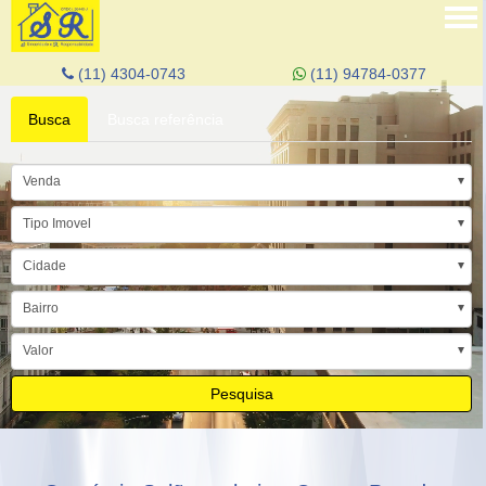
Tog
nav
(11) 4304-0743
(11) 94784-0377
Busca
Busca referência
Venda
Tipo Imovel
Cidade
Bairro
Valor
Pesquisa