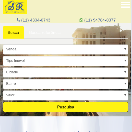
Tog
nav
(11) 4304-0743
(11) 94784-0377
Busca
Busca referência
Venda
Tipo Imovel
Cidade
Bairro
Valor
Pesquisa