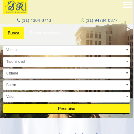
Tog
nav
(11) 4304-0743
(11) 94784-0377
Busca
Busca referência
Venda
Tipo Imovel
Cidade
Bairro
Valor
Pesquisa