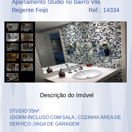
Apartamento Studio no bairro Vila
Regente Feijó
Ref.: 14334
Descrição do Imóvel
STUDIO 55m²

1DORM INCLUSO COM SALA , COZINHA ÁREA DE 
SERVIÇO ,VAGA DE GARAGEM