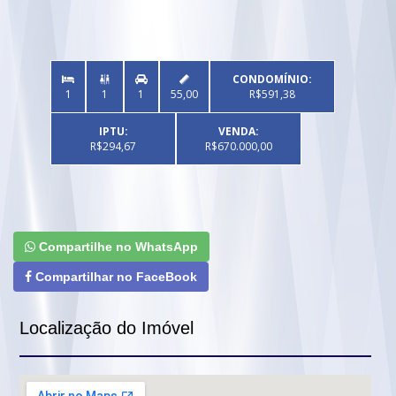
CONDOMÍNIO:


1
1
1
55,00
R$591,38
IPTU:
VENDA:
R$294,67
R$670.000,00
Compartilhe no WhatsApp
Compartilhar no FaceBook
Localização do Imóvel