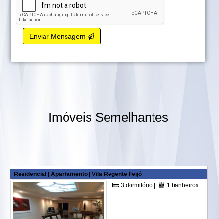
Enviar Mensagem
Imóveis Semelhantes
Residencial | Apartamento | Vila Regente Feijó
3 dormitório |
1 banheiros |
1 su

