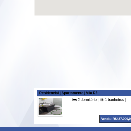
Residencial | Apartamento | Vila Ré
2 dormitório |
1 banheiros |


Venda: R$437.000,0