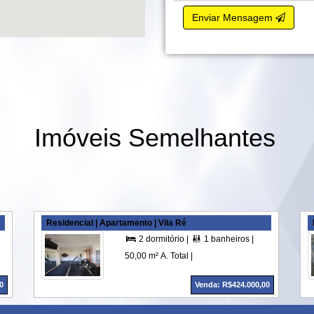
Enviar Mensagem
Imóveis Semelhantes
Residencial | Apartamento | Vila Ré
1 vagas |
60,00 m² A. Útil |
2 dormitório |
1 banheiros |
1 vagas |
50




50,00 m² A. Total |
0
Venda: R$424.000,00