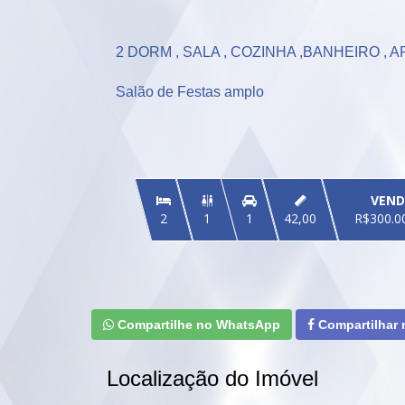
2 DORM , SALA , COZINHA ,BANHEIRO , 
Salão de Festas amplo
VEND


2
1
1
42,00
R$300.0
Compartilhe no WhatsApp
Compartilhar
Localização do Imóvel