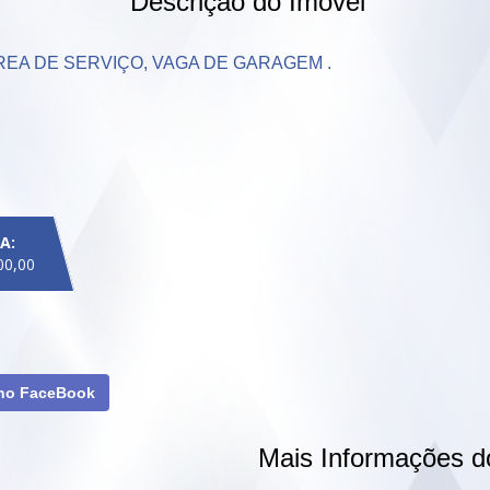
Descrição do Imóvel
AREA DE SERVIÇO, VAGA DE GARAGEM .

A:
00,00
 no FaceBook
Mais Informações d