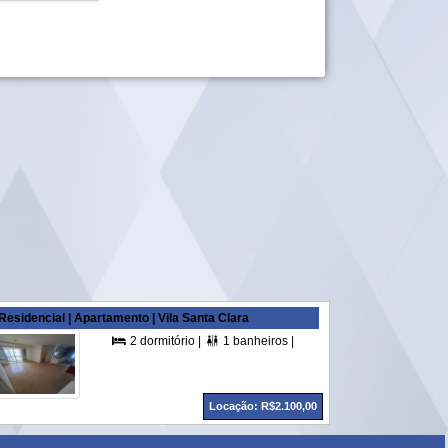
Residencial | Apartamento | Vila Santa Clara
,00 m² A. Útil |
2 dormitório |
1 banheiros |
1 vagas |
60,00 m² A. Úti



Locação: R$2.100,00