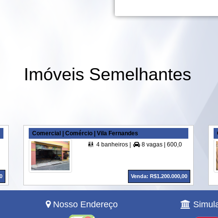
Imóveis Semelhantes
Comercial | Comércio | Vila Fernandes
4 banheiros |
8 vagas |
600,00 m² A. Útil |


0
Venda: R$1.200.000,00
Nosso Endereço
Simula