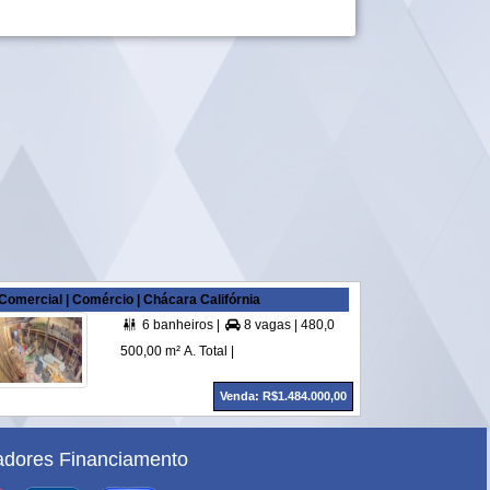
Comercial | Comércio | Chácara Califórnia
6 banheiros |
8 vagas |
480,00 m² A. Útil |


500,00 m² A. Total |
Venda: R$1.484.000,00
dores Financiamento