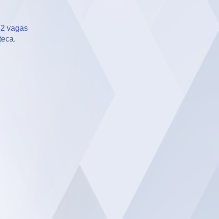
2 vagas 

teca.