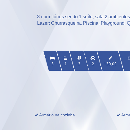
3 dormitórios sendo 1 suíte, sala 2 ambientes,
Lazer: Churrasqueira, Piscina, Playground, 
C


3
1
3
2
130,00
Armário na cozinha
Armá