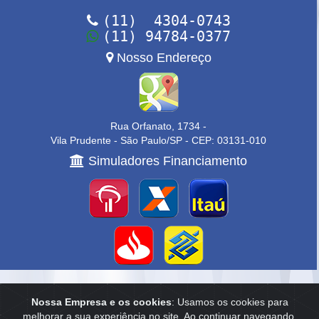
(11) 4304-0743
(11) 94784-0377
Nosso Endereço
Rua Orfanato, 1734 -
Vila Prudente - São Paulo/SP - CEP: 03131-010
Simuladores Financiamento
Home
|
Empresa
|
Anuncie
|
Contato
Nossa Empresa e os cookies
: Usamos os cookies para
melhorar a sua experiência no site. Ao continuar navegando,