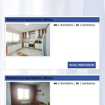
Residencial | Apartamento | Mooca
2 dormitório |
2 banheiros |
1 



Venda: R$615.000,00
Residencial | Apartamento | Mooca
3 dormitório |
1 banheiros |
1 su

