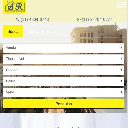
Tog
nav
(11) 4304-0743
(11) 94784-0377
Busca
Busca referência
Venda
Tipo Imovel
Cidade
Bairro
Valor
Pesquisa