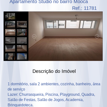
Apartamento Studio no bairro Mooca
Ref.: 11781
Descrição do Imóvel
1 dormitório, sala 2 ambientes, cozinha, banheiro, área 
de serviço

Lazer: Churrasqueira, Piscina, Playground, Quadra, 
Salão de Festas, Salão de Jogos, Academia, 
Brinquedoteca.