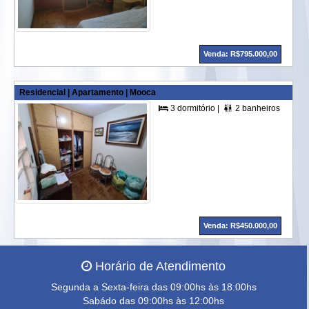
Venda: R$795.000,00
Residencial | Apartamento | Mooca
3 dormitório |
2 banheiros |
96,00 


Venda: R$450.000,00
Horário de Atendimento
Segunda a Sexta-feira das 09:00hs às 18:00hs
Sabádo das 09:00hs às 12:00hs