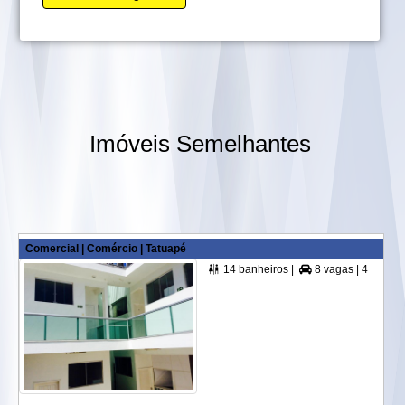
Imóveis Semelhantes
Comercial | Comércio | Tatuapé
14 banheiros |
8 vagas |
420,00 m² A. Útil |

