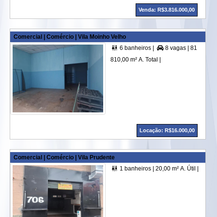
Venda: R$3.816.000,00
Comercial | Comércio | Vila Moinho Velho
6 banheiros |
8 vagas |
810,00 m² A. Útil |


810,00 m² A. Total |
Locação: R$16.000,00
Comercial | Comércio | Vila Prudente
1 banheiros |
20,00 m² A. Útil |
