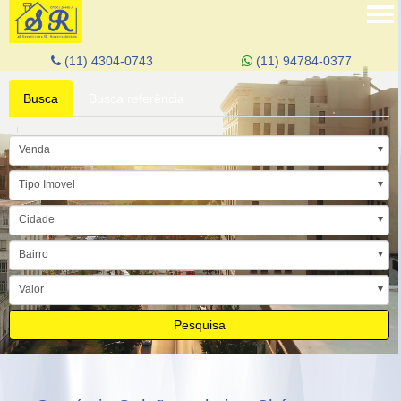
Tog
nav
(11) 4304-0743
(11) 94784-0377
Busca
Busca referência
Venda
Tipo Imovel
Cidade
Bairro
Valor
Pesquisa